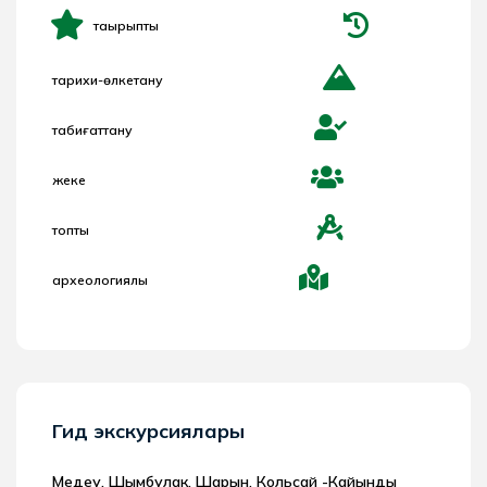
тақырыптық
тарихи-өлкетану
табиғаттану
жеке
топтық
археологиялық
Гид экскурсиялары
Медеу, Шымбулак, Шарын, Кольсай -Кайынды