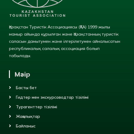
Қазақстан Туристік Ассоциациясы (ҚТА) 1999 жылы
мамыр айында құрылған және Қазақстанның туристік
саласын дамытумен және ілгерілетумен айналысатын
республикалық салалық ассоциация болып
табылады.
Мәзір
Басты бет
Гидтер мен экскурсоводтар тізілімі
Турагенттер тізілімі
Жаңалықтар
Байланыс