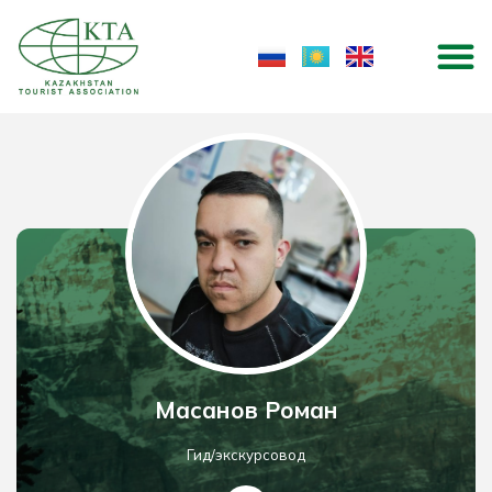
Skip
M
to
content
Масанов Роман
Гид/экскурсовод