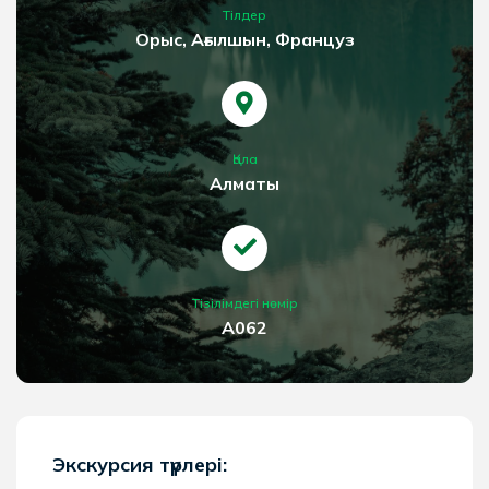
Тілдер
Орыс, Ағылшын, Француз
Қала
Алматы
Тізілімдегі нөмір
А062
Экскурсия түрлері: