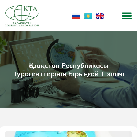
Skip
M
to
content
Қазақстан Республикасы
Турагенттерінің Бірыңғай Тізілімі