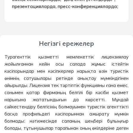
презентацияларда, пресс-конференцияларда;
Негізгі ережелер
Турагенттік қызметті мемлекеттік лицензиялау
жойылғаннан кейін осы салада жұмыс істейтін
кәсіпорындар мен кәсіпкерлер нарықта өзін туристік
өнімнің сатушылары ретінде анықтау мүмкіндігінен
айырылды. Лицензия тек тәртіптік функцияны ғана емес,
сонымен қатар фирманың белгілі бір кәсіби қызмет
нарығына жататындығын да көрсетті. Мұндай
сәйкестендіру белгісінің болмауымен туристік агенттікті
басқа профильдегі кәсіпорыннан ажырату мүмкін
болмады: нәтижесінде саланың шеңбері бұлыңғыр
болады, тұтынушылар тарапынан оның өкілдеріне деген