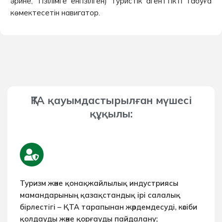
әрине, Тізілімге енгізілген) туристік агенттікті табуға
көмектесетін навигатор.
ҚТА қауымдастырылған мүшесі
құқылы:
Туризм және қонақжайлылық индустриясы
мамандарының қазақстандық ірі салалық
бірлестігі – ҚТА тарапынан жәрдемдесуді, кәсіби
қолдауды және қорғауды пайдалану;