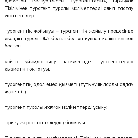
Қазақстан Республикасы Турагенттерінің Бірыңғай
Тізілімінен турагент туралы мәліметтерді алып тастау
үшін негіздер:
турагенттің жойылуы – турагенттің жойылу процесінде
екендігі туралы ҚТА белгілі болған күннен кейінгі күннен
бастап;
қайта ұйымдастыру нәтижесінде турагенттердің
қызметін тоқтатуы;
турагенттің адал емес қызметі (тұтынушыларды алдау
және т.б.)
турагент туралы жалған мәліметтерді ұсыну;
тіркеу жарнасын төлеудің болмауы.