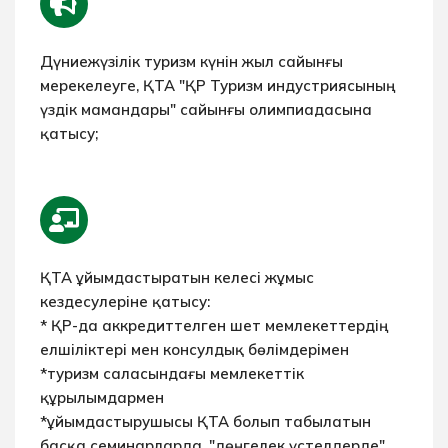
Дүниежүзілік туризм күнін жыл сайынғы
мерекелеуге, ҚТА "ҚР Туризм индустриясының
үздік мамандары" сайынғы олимпиадасына
қатысу;
ҚТА ұйымдастыратын келесі жұмыс
кездесулеріне қатысу:
* ҚР-да аккредиттелген шет мемлекеттердің
елшіліктері мен консулдық бөлімдерімен
*туризм саласындағы мемлекеттік
құрылымдармен
*ұйымдастырушысы ҚТА болып табылатын
басқа семинарларда, "дөңгелек үстелдерде",