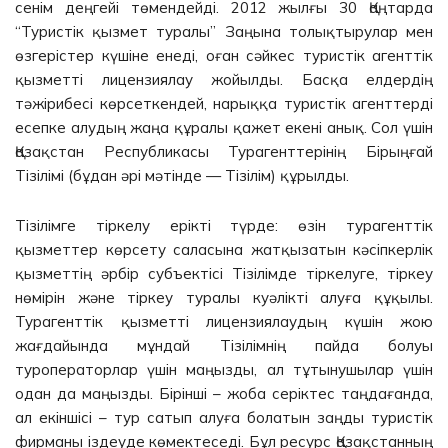
сенім деңгейі төмендейді. 2012 жылғы 30 Қаңтарда
“Туристік қызмет туралы” Заңына толықтырулар мен
өзгерістер күшіне енеді, оған сәйкес туристік агенттік
қызметті лицензиялау жойылды. Басқа елдердің
тәжірибесі көрсеткендей, нарыққа туристік агенттерді
есепке алудың жаңа құралы қажет екені анық. Сол үшін
Қазақстан Республикасы Турагенттерінің Бірыңғай
Тізілімі (бұдан әрі мәтінде — Тізілім) құрылды.
Тізілімге тіркелу ерікті түрде: өзін турагенттік
қызметтер көрсету саласына жатқызатын кәсіпкерлік
қызметтің әрбір субъектісі Тізілімде тіркелуге, тіркеу
нөмірін және тіркеу туралы куәлікті алуға құқылы.
Турагенттік қызметті лицензиялаудың күшін жою
жағдайында мұндай Тізілімнің пайда болуы
туроператорлар үшін маңызды, ал тұтынушылар үшін
одан да маңызды. Бірінші – жоба серіктес таңдағанда,
ал екіншісі – тур сатып алуға болатын заңды туристік
фирманы іздеуде көмектеседі. Бұл ресурс Қазақстанның