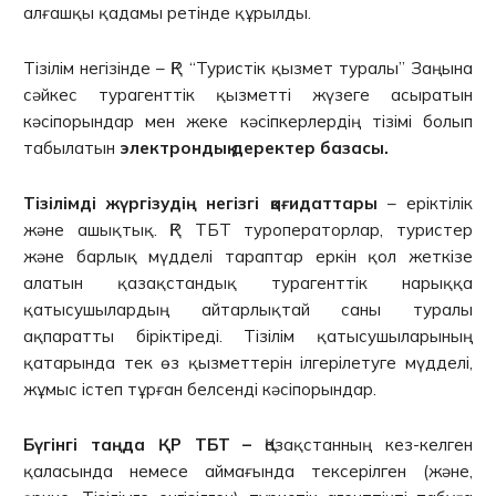
алғашқы қадамы ретінде құрылды.
Тізілім негізінде – ҚР “Туристік қызмет туралы” Заңына
сәйкес турагенттік қызметті жүзеге асыратын
кәсіпорындар мен жеке кәсіпкерлердің тізімі болып
табылатын
электрондық деректер базасы.
Тізілімді жүргізудің негізгі қағидаттары
– еріктілік
және ашықтық. ҚР ТБТ туроператорлар, туристер
және барлық мүдделі тараптар еркін қол жеткізе
алатын қазақстандық турагенттік нарыққа
қатысушылардың айтарлықтай саны туралы
ақпаратты біріктіреді. Тізілім қатысушыларының
қатарында тек өз қызметтерін ілгерілетуге мүдделі,
жұмыс істеп тұрған белсенді кәсіпорындар.
Бүгінгі таңда ҚР ТБТ –
Қазақстанның кез-келген
қаласында немесе аймағында тексерілген (және,