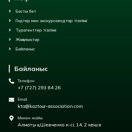
Басты бет
Гидтер мен экскурсоводтар тізілімі
Турагенттер тізілімі
Жаңалықтар
Байланыс
Байланыс
Телефон
+7 (727) 293 84 26
Email
kta@kaztour-association.com
Мекен-жайы
Алматы қ., Шевченко к-сі, 14, 2 кеңсе