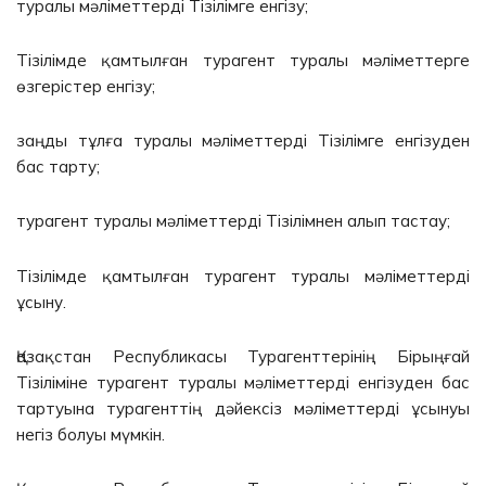
туралы мәліметтерді Тізілімге енгізу;
Тізілімде қамтылған турагент туралы мәліметтерге
өзгерістер енгізу;
заңды тұлға туралы мәліметтерді Тізілімге енгізуден
бас тарту;
турагент туралы мәліметтерді Тізілімнен алып тастау;
Тізілімде қамтылған турагент туралы мәліметтерді
ұсыну.
Қазақстан Республикасы Турагенттерінің Бірыңғай
Тізіліміне турагент туралы мәліметтерді енгізуден бас
тартуына турагенттің дәйексіз мәліметтерді ұсынуы
негіз болуы мүмкін.