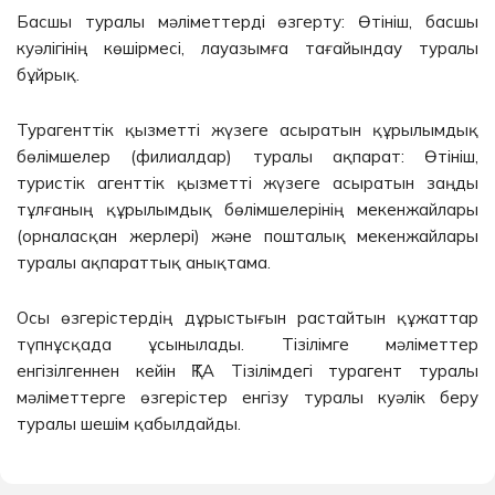
Басшы туралы мәліметтерді өзгерту: Өтініш, басшы
куәлігінің көшірмесі, лауазымға тағайындау туралы
бұйрық.
Турагенттік қызметті жүзеге асыратын құрылымдық
бөлімшелер (филиалдар) туралы ақпарат: Өтініш,
туристік агенттік қызметті жүзеге асыратын заңды
тұлғаның құрылымдық бөлімшелерінің мекенжайлары
(орналасқан жерлері) және пошталық мекенжайлары
туралы ақпараттық анықтама.
Осы өзгерістердің дұрыстығын растайтын құжаттар
түпнұсқада ұсынылады. Тізілімге мәліметтер
енгізілгеннен кейін ҚТА Тізілімдегі турагент туралы
мәліметтерге өзгерістер енгізу туралы куәлік беру
туралы шешім қабылдайды.