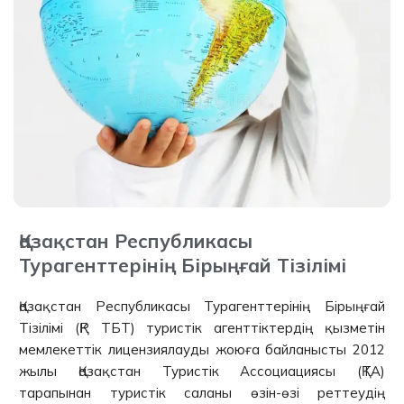
Қазақстан Республикасы
Турагенттерінің Бірыңғай Тізілімі
Қазақстан Республикасы Турагенттерінің Бірыңғай
Тізілімі (ҚР ТБТ) туристік агенттіктердің қызметін
мемлекеттік лицензиялауды жоюға байланысты 2012
жылы Қазақстан Туристік Ассоциациясы (ҚТА)
тарапынан туристік саланы өзін-өзі реттеудің