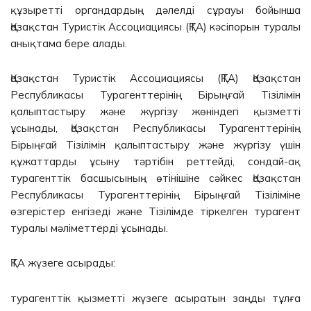
құзыретті органдардың дәлелді сұрауы бойынша
Қазақстан Туристік Ассоциациясы (ҚТА) кәсіпорын туралы
анықтама бере алады.
Қазақстан Туристік Ассоциациясы (ҚТА) Қазақстан
Республикасы Турагенттерінің Бірыңғай Тізілімін
қалыптастыру және жүргізу жөніндегі қызметті
ұсынады, Қазақстан Республикасы Турагенттерінің
Бірыңғай Тізілімін қалыптастыру және жүргізу үшін
құжаттарды ұсыну тәртібін реттейді, сондай-ақ
турагенттік басшысының өтінішіне сәйкес Қазақстан
Республикасы Турагенттерінің Бірыңғай Тізіліміне
өзгерістер енгізеді және Тізілімде тіркелген турагент
туралы мәліметтерді ұсынады.
ҚТА жүзеге асырады:
турагенттік қызметті жүзеге асыратын заңды тұлға