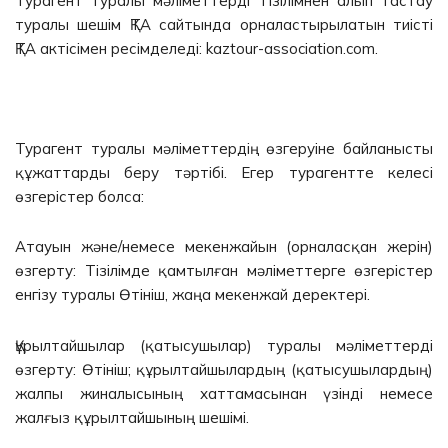
Турагент туралы мәліметтерді Тізілімнен алып тастау
туралы шешім ҚТА сайтында орналастырылатын тиісті
ҚТА актісімен ресімделеді: kaztour-association.com.
Турагент туралы мәліметтердің өзгеруіне байланысты
құжаттарды беру тәртібі. Егер турагентте келесі
өзгерістер болса:
Атауын және/немесе мекенжайын (орналасқан жерін)
өзгерту: Тізілімде қамтылған мәліметтерге өзгерістер
енгізу туралы Өтініш, жаңа мекенжай деректері.
Құрылтайшылар (қатысушылар) туралы мәліметтерді
өзгерту: Өтініш; құрылтайшылардың (қатысушылардың)
жалпы жиналысының хаттамасынан үзінді немесе
жалғыз құрылтайшының шешімі.