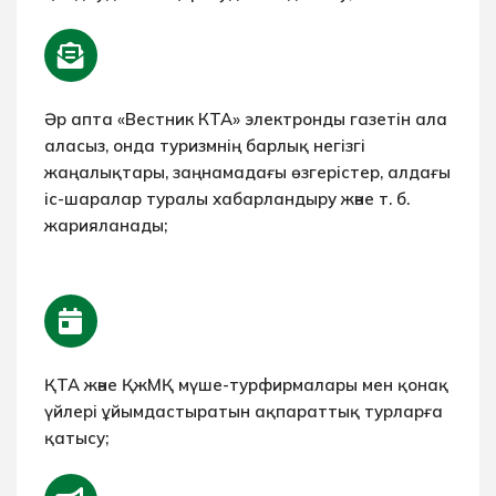
Әр апта «Вестник КТА» электронды газетін ала
аласыз, онда туризмнің барлық негізгі
жаңалықтары, заңнамадағы өзгерістер, алдағы
іс-шаралар туралы хабарландыру және т. б.
жарияланады;
ҚТА және ҚжМҚ мүше-турфирмалары мен қонақ
үйлері ұйымдастыратын ақпараттық турларға
қатысу;