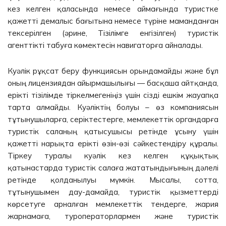
кез келген қаласында немесе аймағында туристке
қажетті демалыс бағытына немесе түріне маманданған
тексерілген (әрине, Тізілімге енгізілген) туристік
агенттікті табуға көмектесін навигаторға айналады.
Куәлік рұқсат беру функциясын орындамайды және бұл
оның лицензиядан айырмашылығы — басқаша айтқанда,
ерікті тізілімде тіркелмегеніңіз үшін сізді ешкім жауапқа
тарта алмайды. Куәліктің болуы – өз компаниясын
тұтынушыларға, серіктестерге, мемлекеттік органдарға
туристік саланың қатысушысы ретінде ұсыну үшін
қажетті нарықта ерікті өзін-өзі сәйкестендіру құралы.
Тіркеу туралы куәлік кез келген құқықтық
қатынастарда туристік салаға жататындығының дәлелі
ретінде қолданылуы мүмкін. Мысалы, сотта,
тұтынушымен дау-дамайда, туристік қызметтерді
көрсетуге арналған мемлекеттік тендерге, жария
жарнамаға, туроператорлармен және туристік