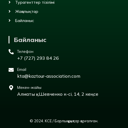
Турагенттер тізілімі
Жаңалықтар
Байланыс
Байланыс
Телефон
+7 (727) 293 84 26
Email
kta@kaztour-association.com
Мекен-жайы
Алматы қ., Шевченко к-сі, 14, 2 кеңсе
© 2024. KCE / Барлық құқықтар қорғалған.