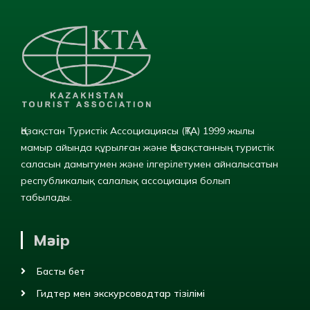
Қазақстан Туристік Ассоциациясы (ҚТА) 1999 жылы
мамыр айында құрылған және Қазақстанның туристік
саласын дамытумен және ілгерілетумен айналысатын
республикалық салалық ассоциация болып
табылады.
Мәзір
Басты бет
Гидтер мен экскурсоводтар тізілімі