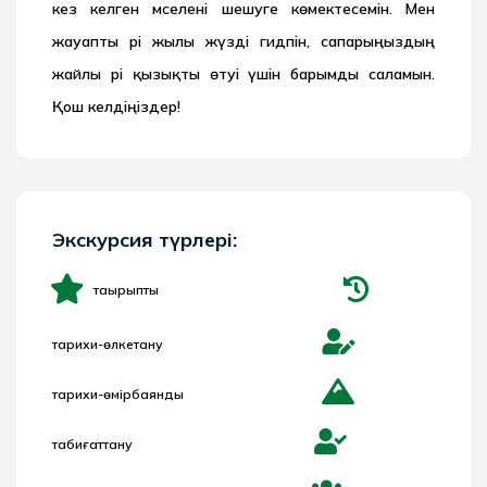
кез келген мәселені шешуге көмектесемін. Мен
жауапты әрі жылы жүзді гидпін, сапарыңыздың
жайлы әрі қызықты өтуі үшін барымды саламын.
Қош келдіңіздер!
Экскурсия түрлері:
тақырыптық
тарихи-өлкетану
тарихи-өмірбаяндық
табиғаттану