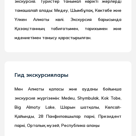
экскурсия. Туристер танымал көрікті жерлерді
тамашалай алады: Медеу, Шымбұлақ, Көктөбе және
Үлкен Алматы көлі. Экскурсия барысында
Қазақстанның табиғатымен, тарихымен және
мәдениетімен танысу қарастырылған.
Гид экскурсиялары
Мен Алматы қаласы және ауданы бойынша
экскурсия жүргіземін: Medeu, Shymbulak, Kok Tobe,
Big Almaty Lake, Шарын шатқалы, Көлсай-
Қайынды, 28 Панфиловшылар паркі, Президент
паркі, Орталық музей, Республика алаңы