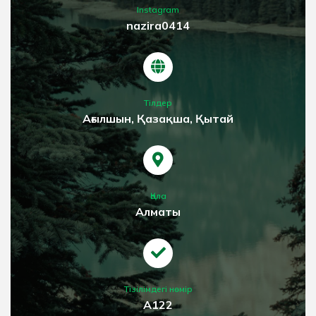
Instagram
nazira0414
Тілдер
Ағылшын, Қазақша, Қытай
Қала
Алматы
Тізілімдегі нөмір
А122