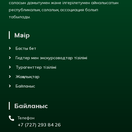
саласын дамытумен және ілгерілетумен айналысатын
республикалық салалық ассоциация болып
табылады.
Мәзір
Басты бет
Гидтер мен экскурсоводтар тізілімі
Турагенттер тізілімі
Жаңалықтар
Байланыс
Байланыс
Телефон
+7 (727) 293 84 26