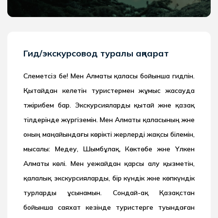
Гид/экскурсовод туралы ақпарат
Сәлеметсіз бе! Мен Алматы қаласы бойынша гидпін.
Қытайдан келетін туристермен жұмыс жасауда
тәжірибем бар. Экскурсияларды қытай және қазақ
тілдерінде жүргіземін. Мен Алматы қаласының және
оның маңайындағы көрікті жерлерді жақсы білемін,
мысалы: Медеу, Шымбұлақ, Көктөбе және Үлкен
Алматы көлі. Мен әуежайдан қарсы алу қызметін,
қалалық экскурсияларды, бір күндік және көпкүндік
турларды ұсынамын. Сондай-ақ Қазақстан
бойынша саяхат кезінде туристерге туындаған