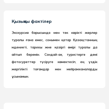
Қызықты фактілер
Экскурсия барысында мен тек көрікті жерлер
туралы ғана емес, сонымен қатар Қазақстанның
мәдениеті, тарихы және қазіргі өмірі туралы да
айтып беремін. Сондай-ақ туристерге әдемі
фотосуреттер түсіруге көмектесіп, ең үздік
жергілікті тағамдар мен мейрамханаларды
ұсынамын.