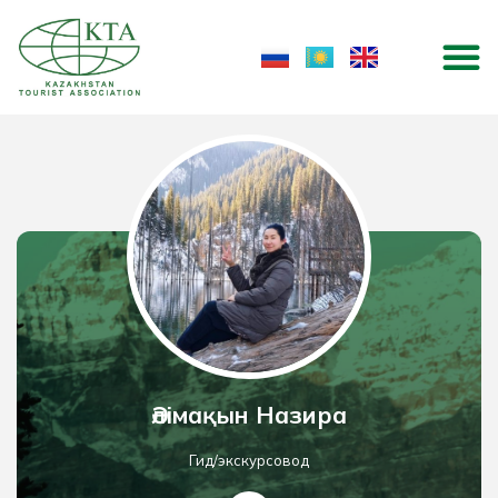
Skip
M
to
content
Әлімақын Назира
Гид/экскурсовод