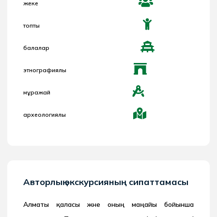
жеке
топтық
балалар
этнографиялық
мұражай
археологиялық
Авторлық экскурсияның сипаттамасы
Алматы қаласы және оның маңайы бойынша