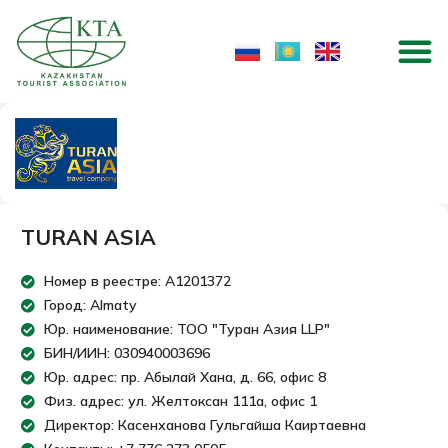
Skip
M
to
content
TURAN ASIA
Номер в реестре: A1201372
Город: Almaty
Юр. наименование: ТОО "Туран Азия LLP"
БИН/ИИН: 030940003696
Юр. адрес: пр. Абылай Хана, д. 66, офис 8
Физ. адрес: ул. Желтоксан 111а, офис 1
Директор: Касенханова Гульгайша Каиртаевна