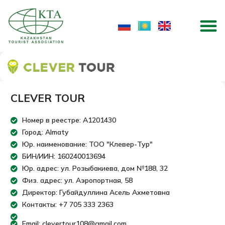
Skip
M
to
content
CLEVER TOUR
Номер в реестре: A1201430
Город: Almaty
Юр. наименование: ТОО "Клевер-Тур"
БИН/ИИН: 160240013694
Юр. адрес: ул. Розыбакиева, дом №188, 32
Физ. адрес: ул. Аэропортная, 58
Директор: Губайдуллина Асель Ахметовна
Контакты: +7 705 333 2363
Email: clevertour108@gmail.com