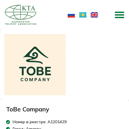
Skip
M
to
content
ToBe Company
Номер в реестре: A1201429
Город: Алматы