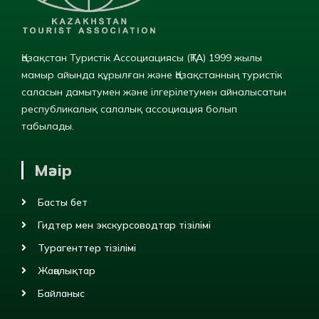
Қазақстан Туристік Ассоциациясы (ҚТА) 1999 жылы
мамыр айында құрылған және Қазақстанның туристік
саласын дамытумен және ілгерілетумен айналысатын
республикалық салалық ассоциация болып
табылады.
Мәзір
Басты бет
Гидтер мен экскурсоводтар тізілімі
Турагенттер тізілімі
Жаңалықтар
Байланыс