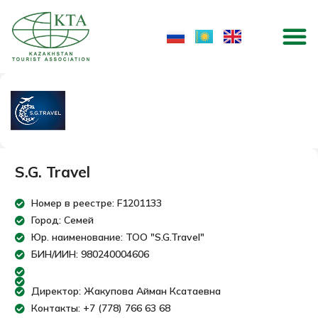
Skip
M
to
content
S.G. Travel
Номер в реестре: F1201133
Город: Семей
Юр. наименование: ТОО "S.G.Travel"
БИН/ИИН: 980240004606
Директор: Жакупова Айман Ксатаевна
Контакты: +7 (778) 766 63 68