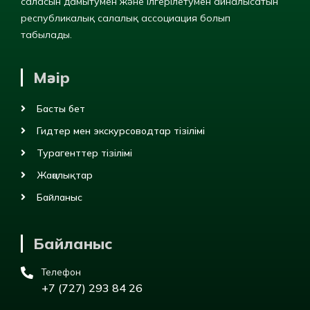
саласын дамытумен және ілгерілетумен айналысатын
республикалық салалық ассоциация болып
табылады.
Мәзір
Басты бет
Гидтер мен экскурсоводтар тізілімі
Турагенттер тізілімі
Жаңалықтар
Байланыс
Байланыс
Телефон
+7 (727) 293 84 26