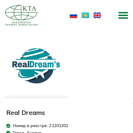
Skip
M
to
content
Real Dreams
Номер в реестре: Z1201302
Город: Астана