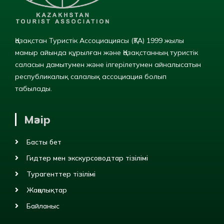
Қазақстан Туристік Ассоциациясы (ҚТА) 1999 жылы
мамыр айында құрылған және Қазақстанның туристік
саласын дамытумен және ілгерілетумен айналысатын
республикалық салалық ассоциация болып
табылады.
Мәзір
Басты бет
Гидтер мен экскурсоводтар тізілімі
Турагенттер тізілімі
Жаңалықтар
Байланыс