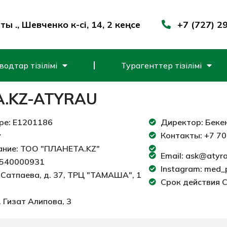
ы қ., Шевченко к-сі, 14, 2 кеңсе
+7 (727) 2
одтар тізілімі
Турагенттер тізілімі
.KZ-ATYRAU
ре: E1201186
Директор: Беке
у
Контакты: +7 70
ание: ТОО "ПЛАНЕТА.KZ"
Email: ask@atyra
0540000931
Instagram: med_
. Сатпаева, д. 37, ТРЦ "ТАМАША", 1
Срок действия С
. Гизат Алипова, 3