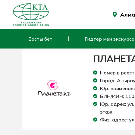
Skip
to
Алмат
content
Басты бет
Гидтер мен экскурсов
ПЛАНЕТА
Номер в реест
Город: Атыра
Юр. наименов
БИН/ИИН: 11
Юр. адрес: ул
этаж
Физ. адрес: ул