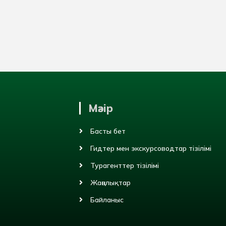
Мәзір
Басты бет
Гидтер мен экскурсоводтар тізілімі
Турагенттер тізілімі
Жаңалықтар
Байланыс