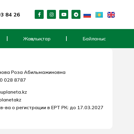
F
I
Y
T
93 84 26
a
n
o
e
c
s
u
l
e
t
t
e
b
a
u
g
o
g
b
r
Жаңалықтар
Байланыс
o
r
e
a
k
a
m
-
m
f
нова Роза Абильмажиновна
0 028 8787
uplaneta.kz
planetakz
в-ва о регистрации в ЕРТ РК: до 17.03.2027