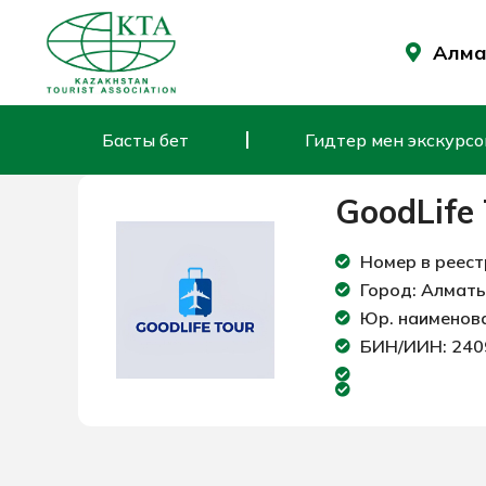
Skip
to
Алмат
content
Басты бет
Гидтер мен экскурсов
GoodLife
Номер в реест
Город: Алмат
Юр. наименова
БИН/ИИН: 24