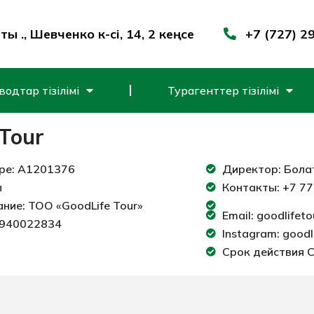
ы қ., Шевченко к-сі, 14, 2 кеңсе
+7 (727) 2
одтар тізілімі
Турагенттер тізілімі
 Tour
ре: A1201376
Директор: Бола
ы
Контакты: +7 77
ние: ТОО «GoodLife Tour»
Email: goodlifet
0940022834
Instagram: goodl
Срок действия С