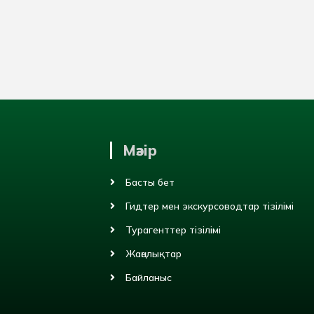
Мәзір
Басты бет
Гидтер мен экскурсоводтар тізілімі
Турагенттер тізілімі
Жаңалықтар
Байланыс