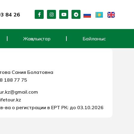
F
I
Y
T
93 84 26
a
n
o
e
c
s
u
l
e
t
t
e
b
a
u
g
o
g
b
r
Жаңалықтар
Байланыс
o
r
e
a
k
a
m
-
m
f
това Сания Болатовна
8 188 77 75
our.kz@gmail.com
ifetour.kz
в-ва о регистрации в ЕРТ РК: до 03.10.2026