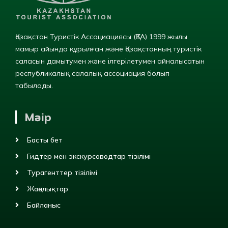
Қазақстан Туристік Ассоциациясы (ҚТА) 1999 жылы
мамыр айында құрылған және Қазақстанның туристік
саласын дамытумен және ілгерілетумен айналысатын
республикалық салалық ассоциация болып
табылады.
Мәзір
Басты бет
Гидтер мен экскурсоводтар тізілімі
Турагенттер тізілімі
Жаңалықтар
Байланыс