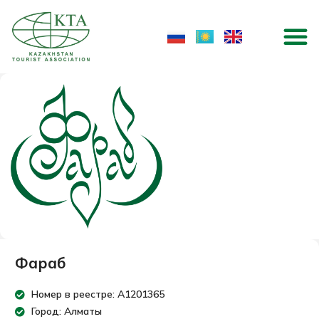
Skip
M
to
content
Фараб
Номер в реестре: A1201365
Город: Алматы