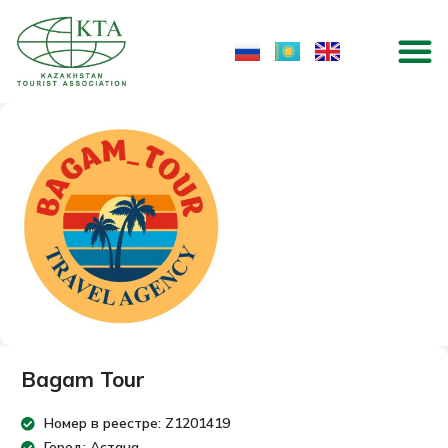
Skip
M
to
content
Bagam Tour
Номер в реестре: Z1201419
Город: Астана