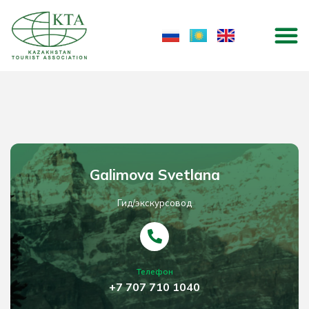
Перейти
M
к
содержимому
Galimova Svetlana
Гид/экскурсовод
Телефон
+7 707 710 1040