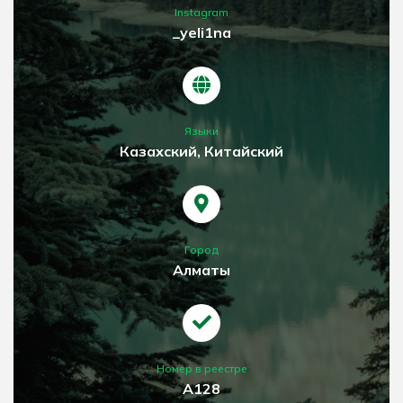
Instagram
_yeli1na
Языки
Казахский, Китайский
Город
Алматы
Номер в реестре
А128