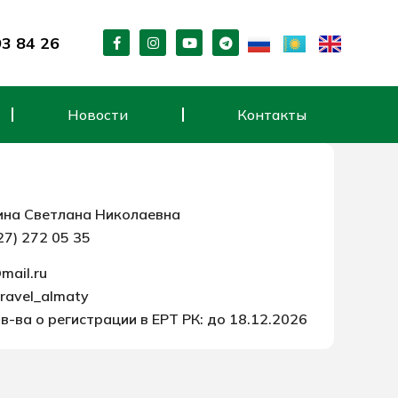
F
I
Y
T
93 84 26
a
n
o
e
c
s
u
l
e
t
t
e
b
a
u
g
o
g
b
r
Новости
Контакты
o
r
e
a
k
a
m
-
m
f
ина Светлана Николаевна
27) 272 05 35
mail.ru
travel_almaty
в-ва о регистрации в ЕРТ РК: до 18.12.2026