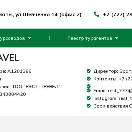
маты, ул Шевченко 14 (офис 2)
+7 (727) 2
курсоводов
Реестр турагентов
AVEL
ре: A1201396
Директор: Браг
ы
Контакты: +7 (7
ание: ТОО "РЭСТ-ТРЕВЕЛ"
Email: rest_777@
0340004420
Instagram: rest_
Срок действия С