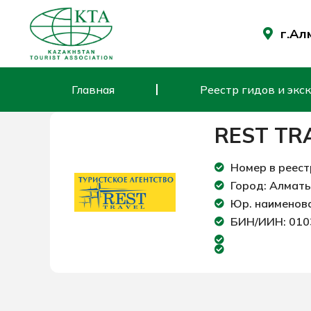
Перейти
к
г.Ал
содержимому
Главная
Реестр гидов и экс
REST TR
Номер в реест
Город: Алмат
Юр. наименов
БИН/ИИН: 01