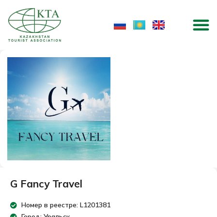
Перейти
M
к
содержимому
G Fancy Travel
Номер в реестре: L1201381
Город: Уральск