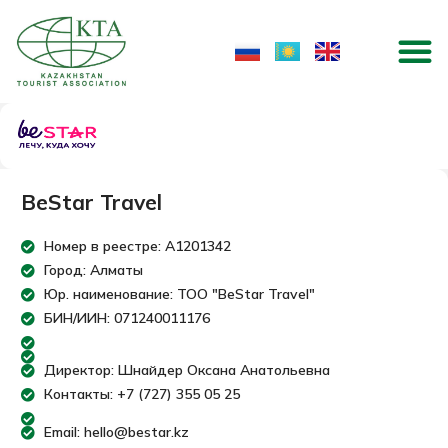
Перейти
M
к
содержимому
BeStar Travel
Номер в реестре: A1201342
Город: Алматы
Юр. наименование: ТОО "BeStar Travel"
БИН/ИИН: 071240011176
Директор: Шнайдер Оксана Анатольевна
Контакты: +7 (727) 355 05 25
Email: hello@bestar.kz