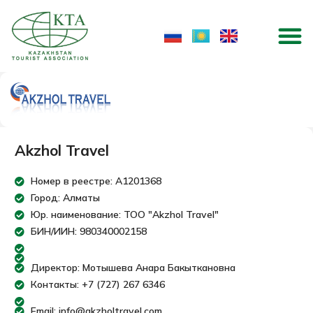
Перейти
M
к
содержимому
Akzhol Travel
Номер в реестре: A1201368
Город: Алматы
Юр. наименование: ТОО "Akzhol Travel"
БИН/ИИН: 980340002158
Директор: Мотышева Анара Бакыткановна
Контакты: +7 (727) 267 6346
Email: info@akzholtravel.com