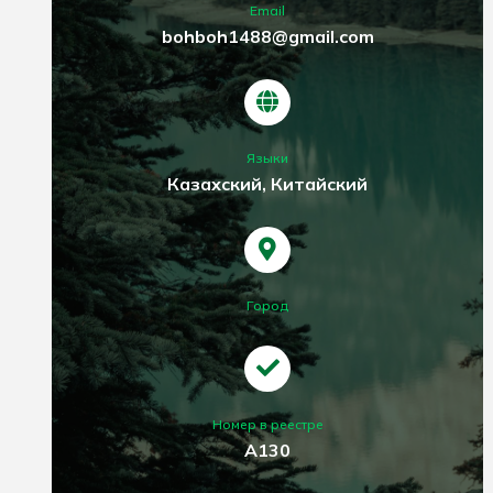
Email
bohboh1488@gmail.com
Языки
Казахский, Китайский
Город
Номер в реестре
А130