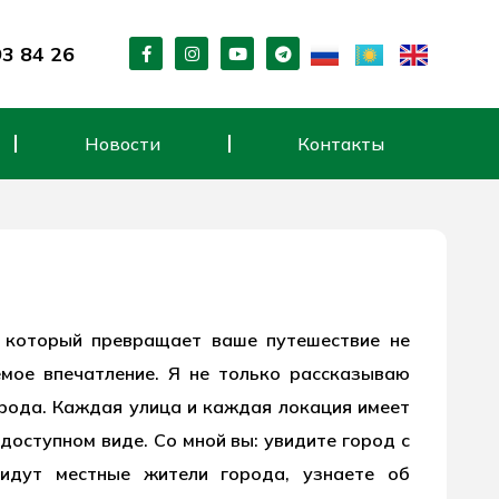
F
I
Y
T
93 84 26
a
n
o
e
c
s
u
l
e
t
t
e
b
a
u
g
o
g
b
r
Новости
Контакты
o
r
e
a
k
a
m
-
m
f
, который превращает ваше путешествие не
емое впечатление. Я не только рассказываю
рода. Каждая улица и каждая локация имеет
 доступном виде. Со мной вы: увидите город с
 идут местные жители города, узнаете об