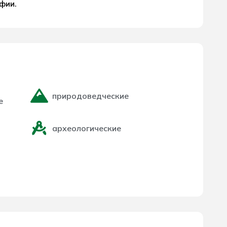
фии.
природоведческие
е
археологические