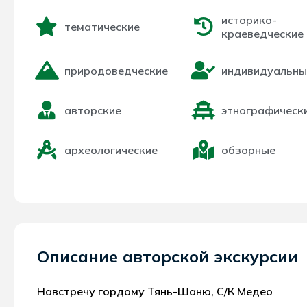
историко-
тематические
краеведческие
природоведческие
индивидуальны
авторские
этнографическ
археологические
обзорные
Описание авторской экскурсии
Навстречу гордому Тянь-Шаню, С/К Медео