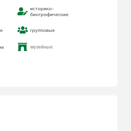
историко-
биографические
е
групповые
ие
музейные