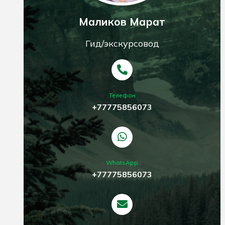
Маликов Марат
Гид/экскурсовод
Телефон
+77775856073
WhatsApp
+77775856073