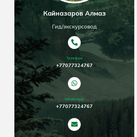
Кайназаров Алмаз
Гид/экскурсовод
Телефон
+77077324767
WhatsApp
+77077324767