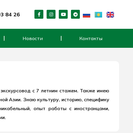
F
I
Y
T
93 84 26
a
n
o
e
c
s
u
l
e
t
t
e
b
a
u
g
o
g
b
r
Новости
Контакты
o
r
e
a
k
a
m
-
m
f
- экскурсовод с 7 летним стажем. Также имею
ной Азии. Знаю культуру, историю, специфику
уникабельный, опыт работы с иностранцами,
ми.