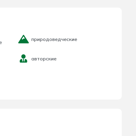
природоведческие
е
авторские