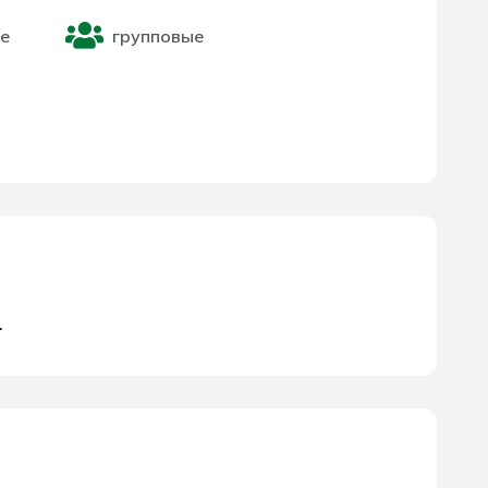
е
групповые
.